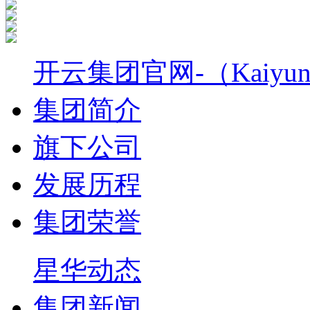
开云集团官网-（Kaiy
集团简介
旗下公司
发展历程
集团荣誉
星华动态
集团新闻