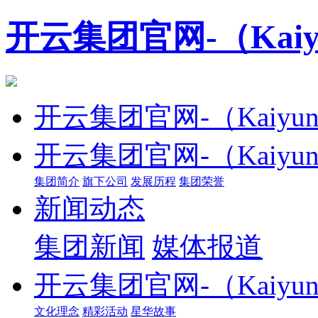
开云集团官网-（Kai
开云集团官网-（Kaiy
开云集团官网-（Kaiy
集团简介
旗下公司
发展历程
集团荣誉
新闻动态
集团新闻
媒体报道
开云集团官网-（Kaiy
文化理念
精彩活动
星华故事