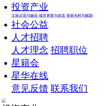
投资产业
文旅运营与融合
城市更新与改造
美丽乡村与赋能
社会公益
人才招聘
人才理念
招聘职位
星籍会
星华在线
意见反馈
联系我们