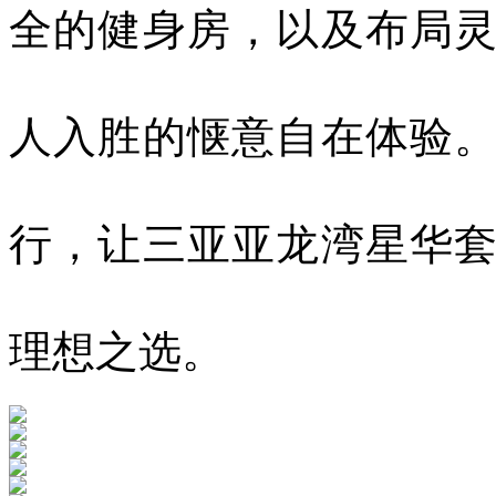
全的健身房，以及布局
人入胜的惬意自在体验
行，让三亚亚龙湾星华
理想之选。