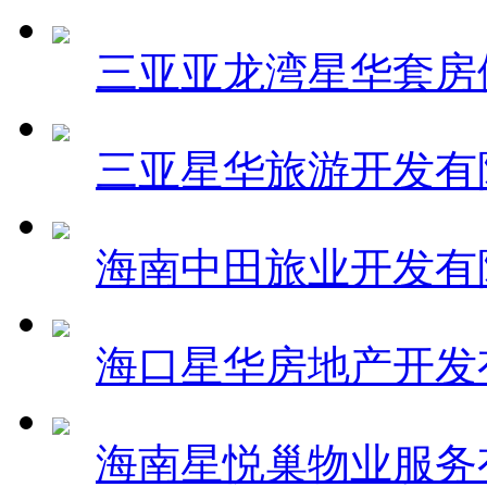
三亚亚龙湾星华套房
三亚星华旅游开发有
海南中田旅业开发有
海口星华房地产开发
海南星悦巢物业服务